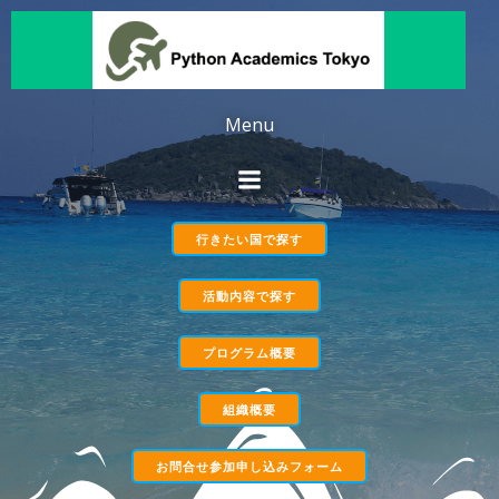
コ
ン
テ
ン
ツ
Menu
へ
ス
キ
ッ
行きたい国で探す
プ
活動内容で探す
プログラム概要
組織概要
お問合せ参加申し込みフォーム