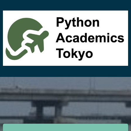
コ
ン
テ
ン
ツ
へ
ス
キ
ッ
プ