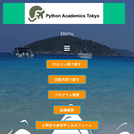
コ
ン
テ
ン
ツ
Menu
へ
ス
キ
ッ
行きたい国で探す
プ
活動内容で探す
プログラム概要
組織概要
お問合せ参加申し込みフォーム