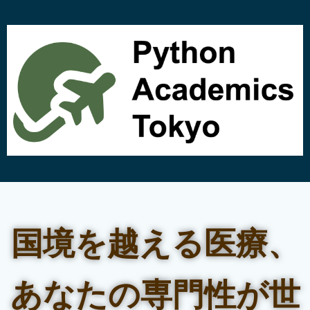
コ
ン
テ
ン
ツ
へ
ス
キ
ッ
プ
国境を越える医療、
あなたの専門性が世