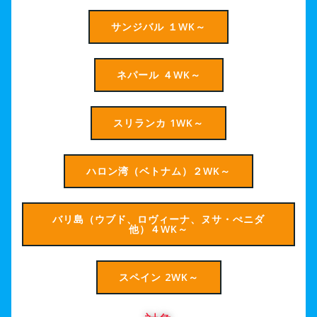
サンジバル １WK～
ネパール ４WK～
スリランカ 1WK～
ハロン湾（ベトナム）２WK～
バリ島（ウブド、ロヴィーナ、ヌサ・ぺニダ
他）４WK～
スペイン 2WK～