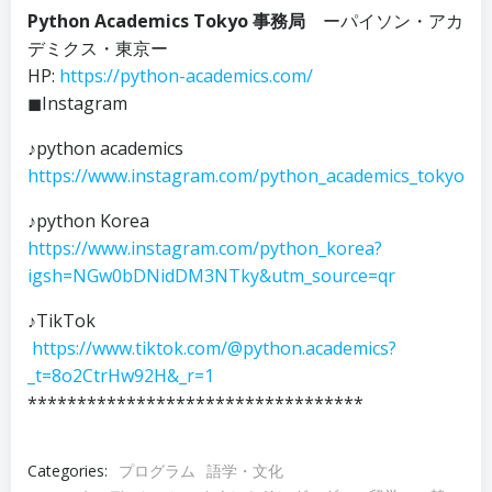
Python Academics Tokyo 事務局
ーパイソン・アカ
デミクス・東京ー
HP:
https://python-academics.com/
◼︎Instagram
♪python academics
https://www.instagram.com/python_academics_tokyo
♪python Korea
https://www.instagram.com/python_korea?
igsh=NGw0bDNidDM3NTky&utm_source=qr
♪TikTok
https://www.tiktok.com/@python.academics?
_t=8o2CtrHw92H&_r=1
**********************************
Categories:
プログラム
語学・文化