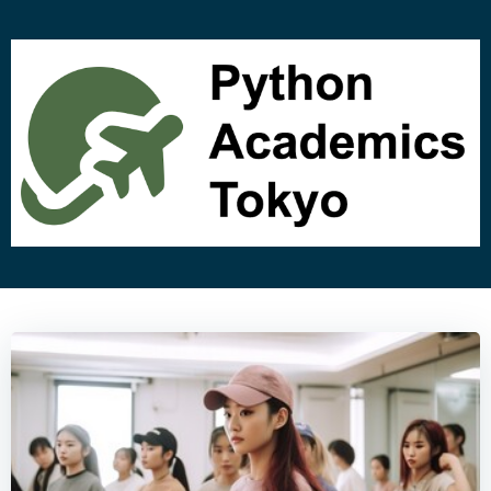
コ
ン
テ
ン
ツ
へ
ス
キ
ッ
プ