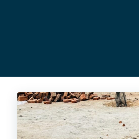
コ
ン
テ
ン
ツ
へ
ス
キ
ッ
プ