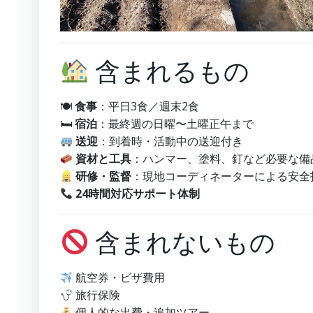
含まれるもの
🍽
食事
：平日3食／週末2食
🛏
宿泊
：最終週の日曜〜土曜正午まで
送迎
：到着時・活動中の送迎付き
資材と工具
：ハンマー、塗料、釘など必要な備
研修・監督
：現地コーディネーターによる安全
24時間対応サポート体制
含まれないもの
航空券・ビザ費用
旅行保険
個人的な出費・追加ツアー