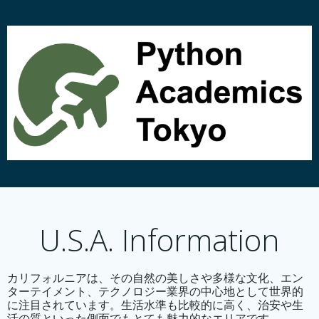
コ
ン
テ
ン
ツ
へ
ス
キ
ッ
プ
U.S.A. Information
カリフォルニアは、その自然の美しさや多様な文化、エン
ターテイメント、テクノロジー業界の中心地として世界的
に注目されています。生活水準も比較的に高く、治安や生
活の質といった側面でもとても魅力的なエリアです。