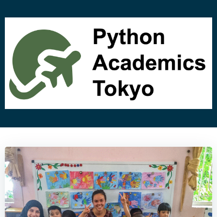
コ
ン
テ
ン
ツ
へ
ス
キ
ッ
プ