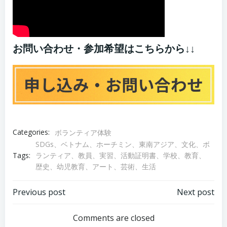
お問い合わせ・参加希望はこちらから↓↓
Categories:
ボランティア体験
SDGs、ベトナム、ホーチミン、東南アジア、文化、ボ
ランティア、教員、実習、活動証明書、学校、教育、
Tags:
歴史、幼児教育、アート、芸術、生活
Post
Post
Previous post
Next post
navigation
navigation
Comments are closed