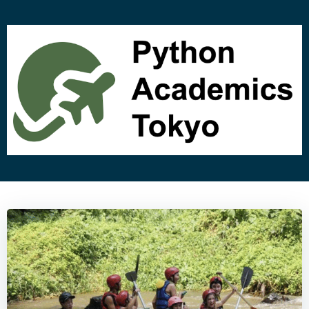
コ
ン
テ
ン
ツ
へ
ス
キ
ッ
プ