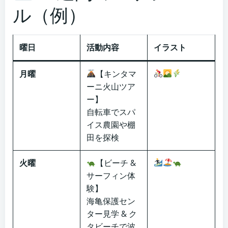
ル（例）
曜日
活動内容
イラスト
月曜
【キンタマ
ーニ火山ツア
ー】
自転車でスパ
イス農園や棚
田を探検
火曜
【ビーチ &
サーフィン体
験】
海亀保護セン
ター見学 & ク
タビーチで波