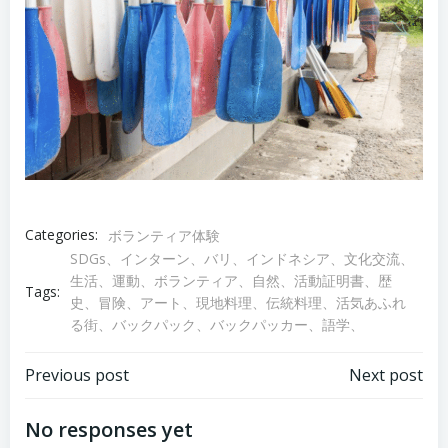
Categories:
ボランティア体験
SDGs、インターン、バリ、インドネシア、文化交流、
生活、運動、ボランティア、自然、活動証明書、歴
Tags:
史、冒険、アート、現地料理、伝統料理、活気あふれ
る街、バックパック、バックパッカー、語学、
Post
Post
Previous post
Next post
navigation
navigation
No responses yet