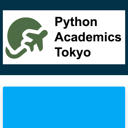
コ
ン
テ
ン
ツ
へ
ス
キ
ッ
プ