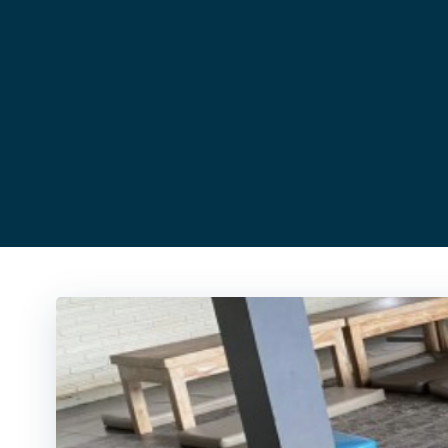
コ
ン
テ
ン
ツ
へ
ス
キ
ッ
プ