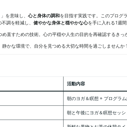
）」を意味し、
心と身体の調和
を目指す実践です。このプログ
の不調を軽減し、
健やかな身体と穏やかな心
を手に入れる1週
つめ直すための技術。心の平穏や人生の目的を再確認するきっ
。静かな環境で、自分を見つめる大切な時間を過ごしませんか
）
活動内容
朝のヨガ＆瞑想 + プログラム
朝と午後にヨガ＆瞑想セッショ
新鮮な果物とお茶の休憩タイ