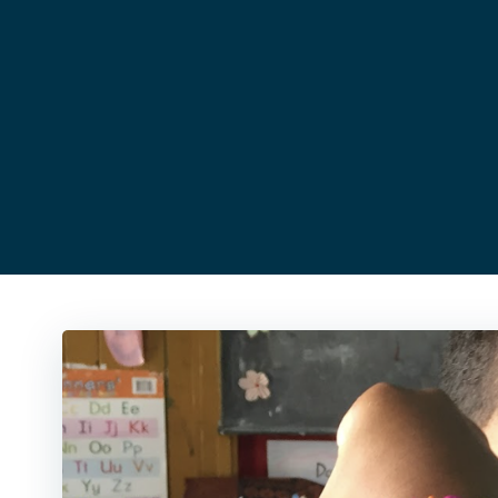
コ
ン
テ
ン
ツ
へ
ス
キ
ッ
プ