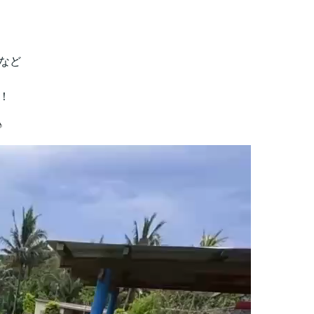
など
！
♪