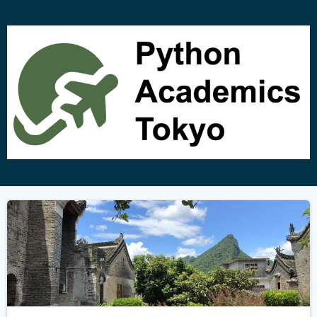
コ
ン
テ
ン
ツ
へ
ス
キ
ッ
プ