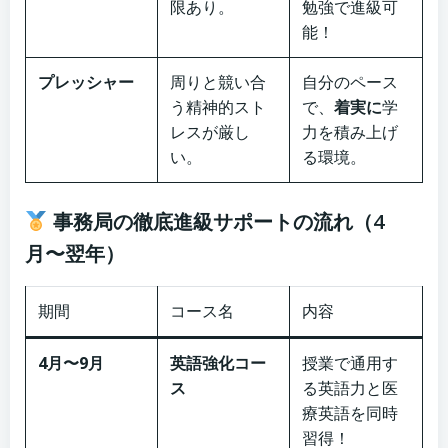
限あり。
勉強で進級可
能！
プレッシャー
周りと競い合
自分のペース
う精神的スト
で、
着実に
学
レスが厳し
力を積み上げ
い。
る環境。
事務局の徹底進級サポートの流れ（4
月〜翌年）
期間
コース名
内容
4月〜9月
英語強化コー
授業で通用す
ス
る英語力と医
療英語を同時
習得！