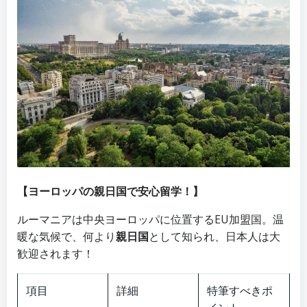
【ヨーロッパの親日国で安心留学！】
ルーマニアは中央ヨーロッパに位置するEU加盟国。温
暖な気候で、何より
親日国
として知られ、日本人は大
歓迎されます！
項目
詳細
特筆すべきポ