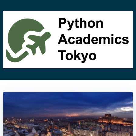
コ
ン
テ
ン
ツ
へ
ス
キ
ッ
プ