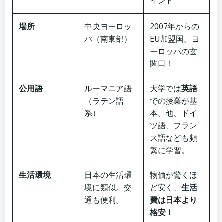
イント
場所
中央ヨーロッ
2007年からの
パ（南東部）
EU加盟国。ヨ
ーロッパの玄
関口！
公用語
ルーマニア語
大学では
英語
（ラテン語
での授業が基
系）
本。他、ドイ
ツ語、フラン
ス語なども頻
繁に学習。
生活環境
日本の生活環
物価が驚くほ
境に類似。交
ど安く、
生活
通も便利。
費は日本より
格安！