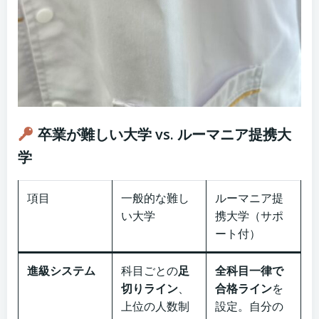
卒業が難しい大学 vs. ルーマニア提携大
学
項目
一般的な難し
ルーマニア提
い大学
携大学（サポ
ート付）
進級システム
科目ごとの
足
全科目一律で
切りライン
、
合格ライン
を
上位の人数制
設定。自分の