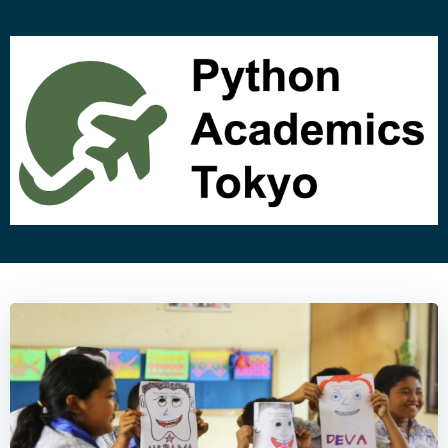
コ
ン
テ
ン
ツ
へ
ス
キ
ッ
プ