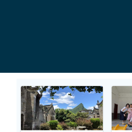
コ
ン
テ
ン
ツ
へ
ス
キ
ッ
プ