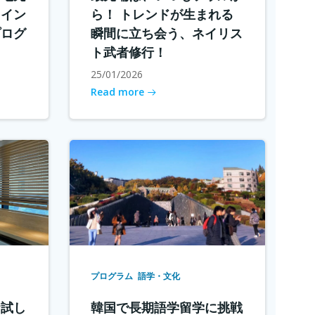
メイン
ら！ トレンドが生まれる
プログ
瞬間に立ち会う、ネイリス
ト武者修行！
25/01/2026
Read more
プログラム
語学・文化
お試し
韓国で長期語学留学に挑戦