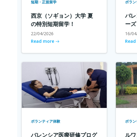
短期・正規留学
ボラン
西京（ソギョン）大学 夏
バレ
の特別短期留学！
ーズ
22/04/2026
16/04
Read more
Read
ボランティア体験
ボラン
バレンシア医療研修プログ
ルワ