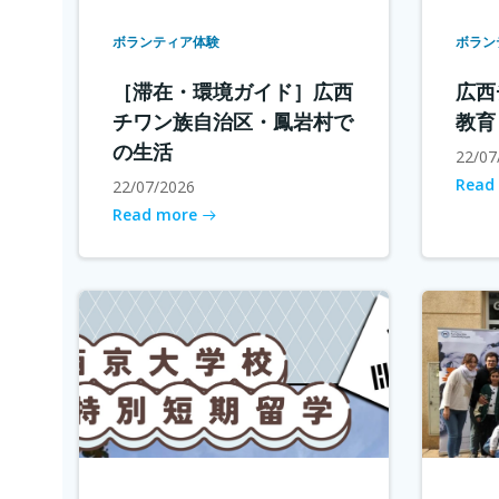
ボランティア体験
ボラン
［滞在・環境ガイド］広西
広西
チワン族自治区・鳳岩村で
教育
の生活
22/07
Read
22/07/2026
Read more