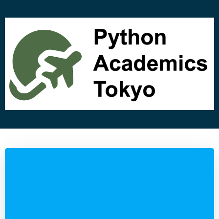
コ
ン
テ
ン
ツ
へ
ス
キ
ッ
プ