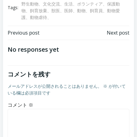
野生動物、文化交流、生活、ボランティア、保護動
Tags:
物、飼育放棄、獣医、医師、動物、飼育員、動物愛
護、動物虐待、
Post
Post
Previous post
Next post
navigation
navigation
No responses yet
コメントを残す
メールアドレスが公開されることはありません。
※
が付いて
いる欄は必須項目です
コメント
※