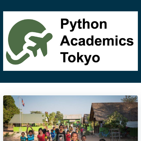
コ
ン
テ
ン
ツ
へ
ス
キ
ッ
プ