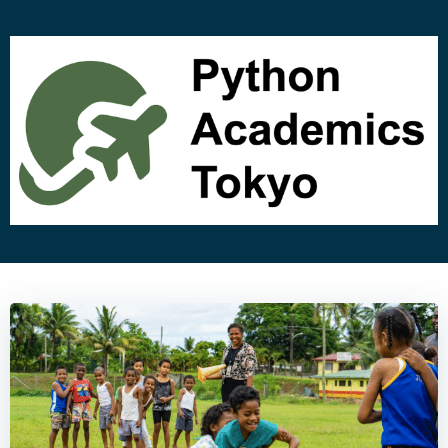
コ
ン
テ
ン
ツ
へ
ス
キ
ッ
プ