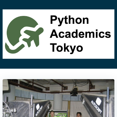
コ
ン
テ
ン
ツ
へ
ス
キ
ッ
プ