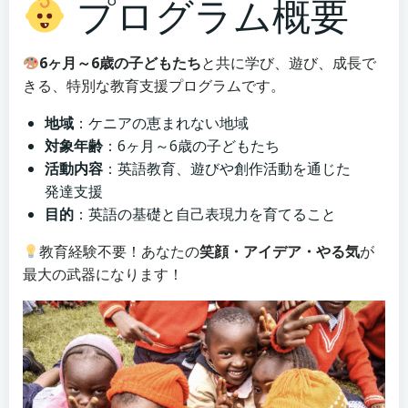
プログラム概要
6ヶ月～6歳の子どもたち
と共に学び、遊び、成長で
きる、特別な教育支援プログラムです。
地域
：ケニアの恵まれない地域
対象年齢
：6ヶ月～6歳の子どもたち
活動内容
：英語教育、遊びや創作活動を通じた
発達支援
目的
：英語の基礎と自己表現力を育てること
教育経験不要！あなたの
笑顔・アイデア・やる気
が
最大の武器になります！