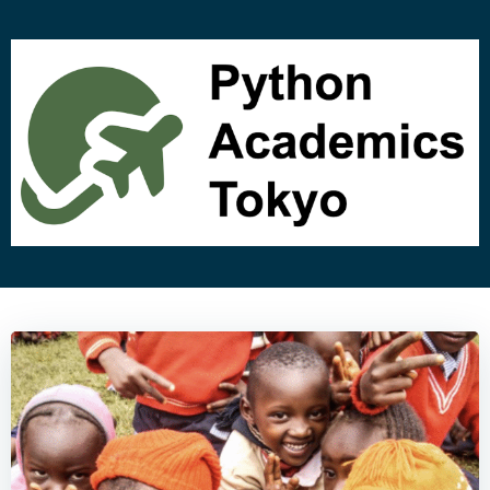
コ
ン
テ
ン
ツ
へ
ス
キ
ッ
プ