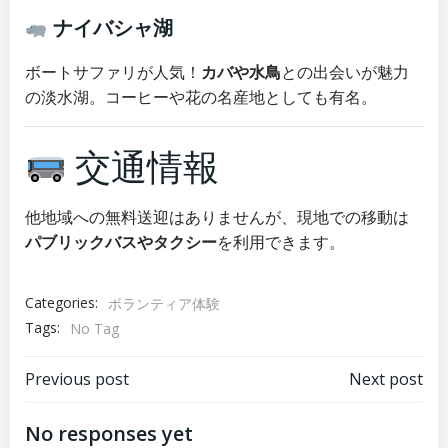
ナイバシャ湖
ボートサファリが人気！
カバや水鳥
との出会いが魅力
の淡水湖。コーヒーや花の名産地としても有名。
交通情報
他地域への無料送迎はありませんが、現地での移動は
パブリックバスやタクシー
を利用できます。
Categories:
ボランティア体験
Tags:
No Tag
Post
Post
Previous post
Next post
navigation
navigation
No responses yet