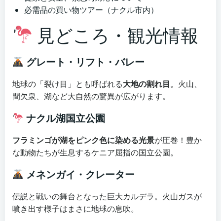
必需品の買い物ツアー（ナクル市内）
見どころ・観光情報
グレート・リフト・バレー
地球の「裂け目」とも呼ばれる
大地の割れ目
。火山、
間欠泉、湖など大自然の驚異が広がります。
ナクル湖国立公園
フラミンゴが湖をピンク色に染める光景
が圧巻！豊か
な動物たちが生息するケニア屈指の国立公園。
メネンガイ・クレーター
伝説と戦いの舞台となった巨大カルデラ。火山ガスが
噴き出す様子はまさに地球の息吹。