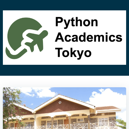
コ
ン
テ
ン
ツ
へ
ス
キ
ッ
プ