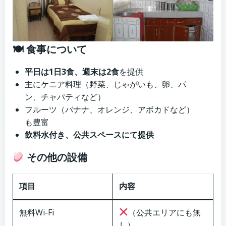
🍽 食事について
平日は1日3食、週末は2食
を提供
主にケニア料理（野菜、じゃがいも、卵、パ
ン、チャパティなど）
フルーツ（バナナ、オレンジ、アボカドなど）
も豊富
飲料水付き、公共スペースにて提供
その他の設備
項目
内容
無料Wi-Fi
（公共エリアにも無
し）