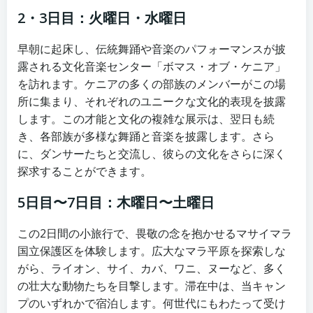
2・3日目：火曜日・水曜日
早朝に起床し、伝統舞踊や音楽のパフォーマンスが披
露される文化音楽センター「ボマス・オブ・ケニア」
を訪れます。ケニアの多くの部族のメンバーがこの場
所に集まり、それぞれのユニークな文化的表現を披露
します。この才能と文化の複雑な展示は、翌日も続
き、各部族が多様な舞踊と音楽を披露します。さら
に、ダンサーたちと交流し、彼らの文化をさらに深く
探求することができます。
5日目〜7日目：木曜日〜土曜日
この2日間の小旅行で、畏敬の念を抱かせるマサイマラ
国立保護区を体験します。広大なマラ平原を探索しな
がら、ライオン、サイ、カバ、ワニ、ヌーなど、多く
の壮大な動物たちを目撃します。滞在中は、当キャン
プのいずれかで宿泊します。何世代にもわたって受け