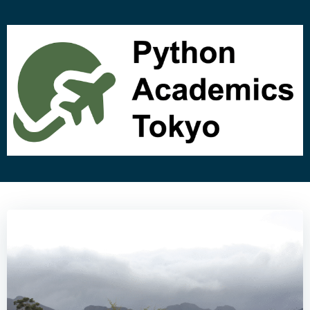
コ
ン
テ
ン
ツ
へ
ス
キ
ッ
プ