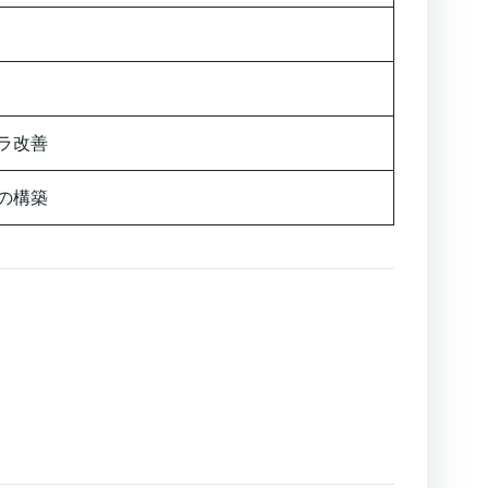
ラ改善
の構築