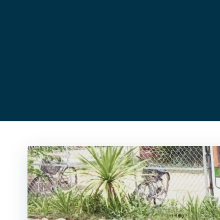
コ
ン
テ
ン
ツ
へ
ス
キ
ッ
プ