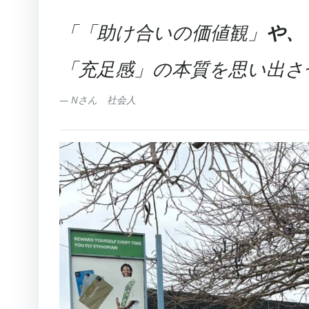
「「助け合いの価値観」
や、
「充足感」の本質を思い出さ
— Nさん 社会人