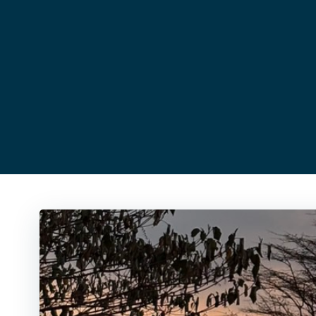
コ
ン
テ
ン
ツ
へ
ス
キ
ッ
プ