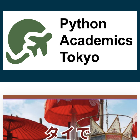
コ
ン
テ
ン
ツ
へ
ス
キ
ッ
プ