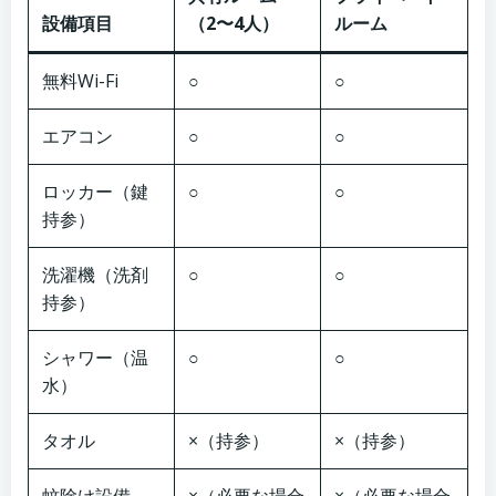
設備項目
（2〜4人）
ルーム
無料Wi-Fi
○
○
エアコン
○
○
ロッカー（鍵
○
○
持参）
洗濯機（洗剤
○
○
持参）
シャワー（温
○
○
水）
タオル
×（持参）
×（持参）
蚊除け設備
×（必要な場合
×（必要な場合