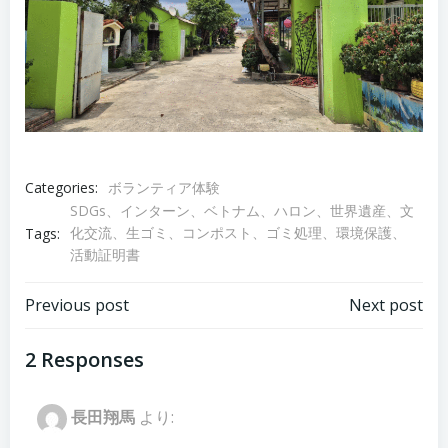
Categories:
ボランティア体験
SDGs、インターン、ベトナム、ハロン、世界遺産、文
化交流、生ゴミ、コンポスト、ゴミ処理、環境保護、
Tags:
活動証明書
Post
Post
Previous post
Next post
navigation
navigation
2 Responses
長田翔馬
より: