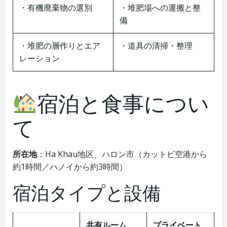
・有機廃棄物の選別
・堆肥場への運搬と整
備
・堆肥の層作りとエア
・道具の清掃・整理
レーション
宿泊と食事につい
て
所在地
：Ha Khau地区、ハロン市（カットビ空港から
約1時間／ハノイから約3時間）
宿泊タイプと設備
共有ルーム
プライベート