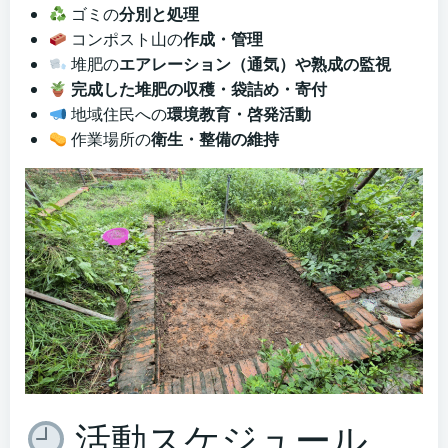
ゴミの
分別と処理
コンポスト山の
作成・管理
堆肥の
エアレーション（通気）や熟成の監視
完成した堆肥の収穫・袋詰め・寄付
地域住民への
環境教育・啓発活動
作業場所の
衛生・整備の維持
活動スケジュール