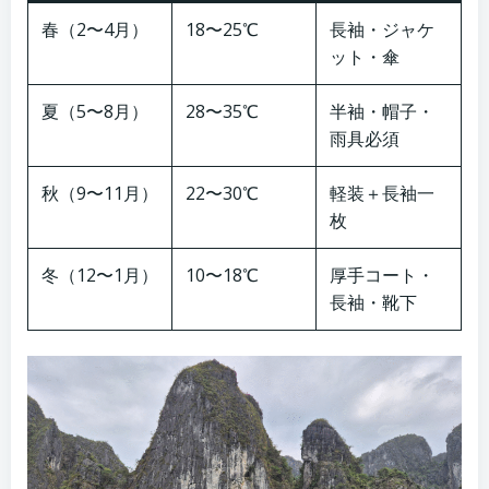
春（2〜4月）
18〜25℃
長袖・ジャケ
ット・傘
夏（5〜8月）
28〜35℃
半袖・帽子・
雨具必須
秋（9〜11月）
22〜30℃
軽装＋長袖一
枚
冬（12〜1月）
10〜18℃
厚手コート・
長袖・靴下