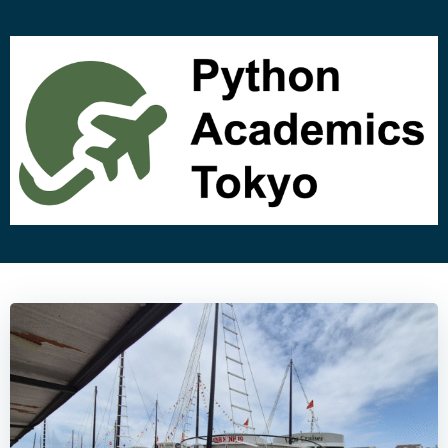
コ
ン
テ
ン
ツ
へ
ス
キ
ッ
プ