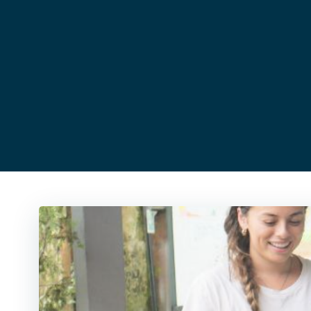
コ
ン
テ
ン
ツ
へ
ス
キ
ッ
プ