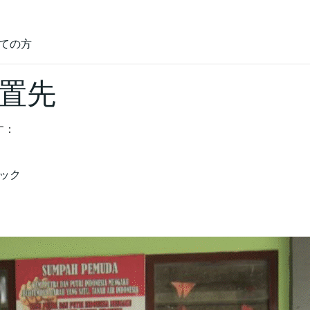
ての方
置先
す：
ック