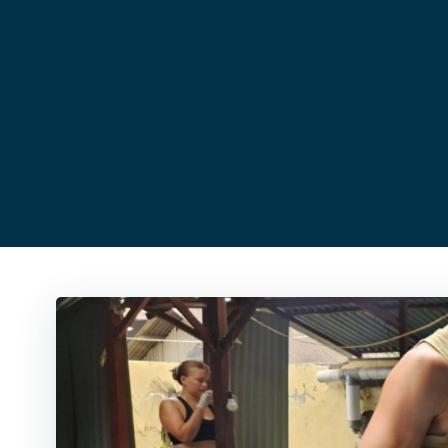
コ
ン
テ
ン
ツ
へ
ス
キ
ッ
プ