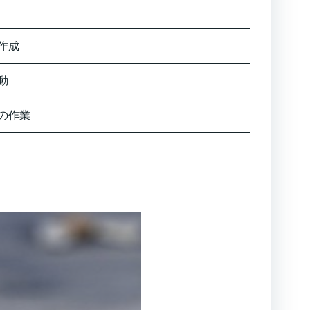
作成
動
の作業