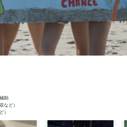
補助
収など）
ど）