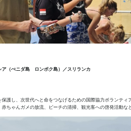
シア（ぺニダ島 ロンボク島）／スリランカ
を保護し、次世代へと命をつなげるための国際協力ボランティ
、赤ちゃんガメの放流、ビーチの清掃、観光客への啓発活動な