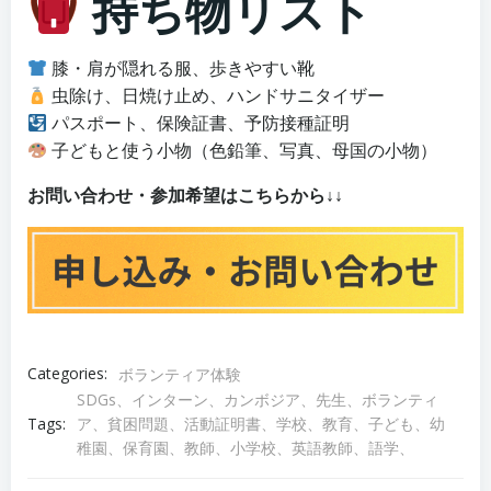
持ち物リスト
膝・肩が隠れる服、歩きやすい靴
虫除け、日焼け止め、ハンドサニタイザー
パスポート、保険証書、予防接種証明
子どもと使う小物（色鉛筆、写真、母国の小物）
お問い合わせ・参加希望はこちらから↓↓
Categories:
ボランティア体験
SDGs、インターン、カンボジア、先生、ボランティ
ア、貧困問題、活動証明書、学校、教育、子ども、幼
Tags:
稚園、保育園、教師、小学校、英語教師、語学、