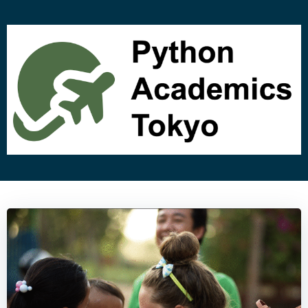
コ
ン
テ
ン
ツ
へ
ス
キ
ッ
プ