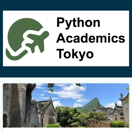
コ
ン
テ
ン
ツ
へ
ス
キ
ッ
プ