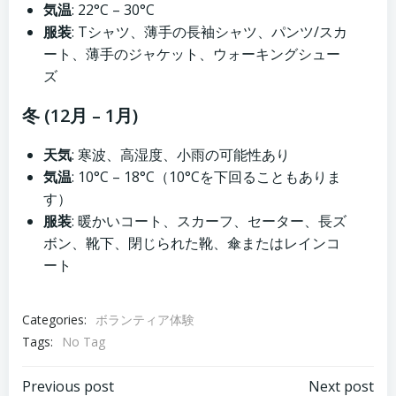
気温
: 22°C – 30°C
服装
: Tシャツ、薄手の長袖シャツ、パンツ/スカ
ート、薄手のジャケット、ウォーキングシュー
ズ
冬 (12月 – 1月)
天気
: 寒波、高湿度、小雨の可能性あり
気温
: 10°C – 18°C（10°Cを下回ることもありま
す）
服装
: 暖かいコート、スカーフ、セーター、長ズ
ボン、靴下、閉じられた靴、傘またはレインコ
ート
Categories:
ボランティア体験
Tags:
No Tag
Post
Post
Previous post
Next post