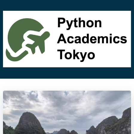
コ
ン
テ
ン
ツ
へ
ス
キ
ッ
プ