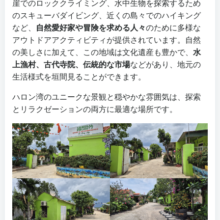
崖でのロッククライミング、水中生物を探索するため
のスキューバダイビング、近くの島々でのハイキング
など、
自然愛好家や冒険を求める人々
のために多様な
アウトドアアクティビティが提供されています。自然
の美しさに加えて、この地域は文化遺産も豊かで、
水
上漁村、古代寺院、伝統的な市場
などがあり、地元の
生活様式を垣間見ることができます。
ハロン湾のユニークな景観と穏やかな雰囲気は、探索
とリラクゼーションの両方に最適な場所です。