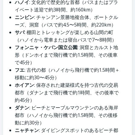
ハノイ
: 文化的で歴史的な首都（バスまたはプラ
イベート送迎で約3時間、約160km）
ニンビン
: チャンアン景勝地複合体、ボートクル
ーズ、洞窟（バスで約4.5〜5時間、約220km）
サパ
: 棚田とトレッキングが楽しめる山間の町
（ハノイから電車または寝台バスで7〜8時間）
フォンニャ・ケバン国立公園
: 洞窟とカルスト地
形（ドンホイまで飛行機で約1.5時間、その後車
で45分）
フエ
: 古代の都（ハノイから飛行機で約1.5時間＋
移動に約30〜45分）
ホイアン
: 保存された建築様式を持つ古代の交易
都市（ダナンまで飛行機で約1時間、その後車で
約45分）
ダナン
: ビーチとマーブルマウンテンのある海岸
都市（ハノイから飛行機で約1.5時間、その後移
動に約30分）
ニャチャン
: ダイビングスポットのあるビーチ都