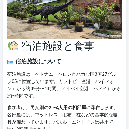
宿泊施設と食事
宿泊施設について
宿泊施設は、ベトナム、ハロン市ハカウ区3区27グルー
プ05に位置しています。カットビー空港（ハイフォ
ン）から約45分〜1時間、ノイバイ空港（ハノイ）から
約3時間です。
参加者は、男女別の
2〜4人用の相部屋
に滞在します。
各部屋には、マットレス、毛布、枕などの基本的な寝
具が備わっています。バスルームとトイレは共用で、
週に2回清掃されます。