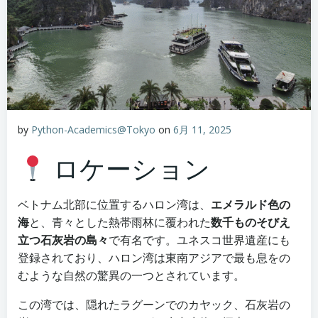
by
Python-Academics@Tokyo
on
6月 11, 2025
ロケーション
ベトナム北部に位置するハロン湾は、
エメラルド色の
海
と、青々とした熱帯雨林に覆われた
数千ものそびえ
立つ石灰岩の島々
で有名です。ユネスコ世界遺産にも
登録されており、ハロン湾は東南アジアで最も息をの
むような自然の驚異の一つとされています。
この湾では、隠れたラグーンでのカヤック、石灰岩の