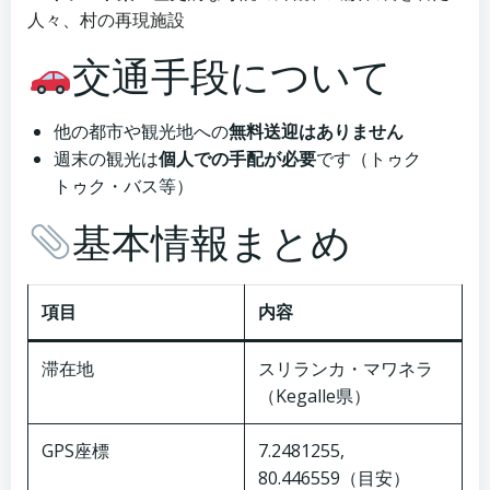
人々、村の再現施設
交通手段について
他の都市や観光地への
無料送迎はありません
週末の観光は
個人での手配が必要
です（トゥク
トゥク・バス等）
基本情報まとめ
項目
内容
滞在地
スリランカ・マワネラ
（Kegalle県）
GPS座標
7.2481255,
80.446559（目安）