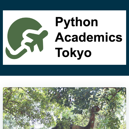
コ
ン
テ
ン
ツ
へ
ス
キ
ッ
プ