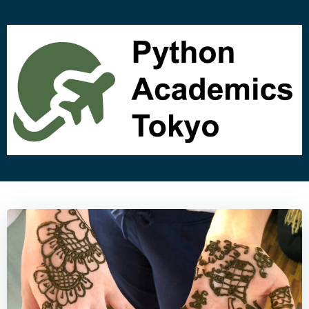
コ
ン
テ
ン
ツ
へ
ス
キ
ッ
プ