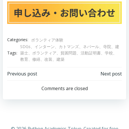
Categories:
ボランティア体験
SDGs、インターン、カトマンズ、ネパール、寺院、建
築士、ボランティア、貧困問題、活動証明書、学校、
Tags:
教育、修繕、改装、建築
Post
Post
Previous post
Next post
navigation
navigation
Comments are closed
© 2026 Python Academics Tokyo. Created for free