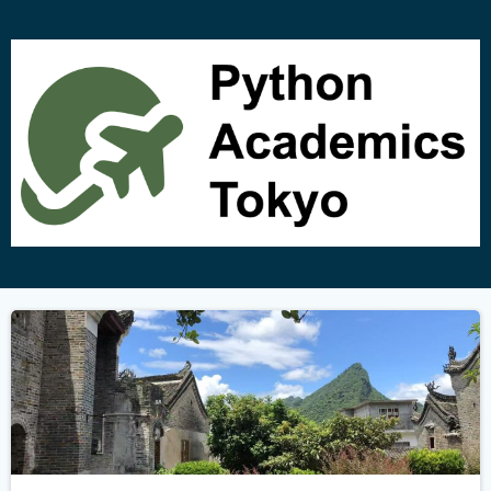
コ
ン
テ
ン
ツ
へ
ス
キ
ッ
プ