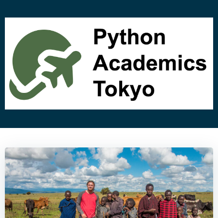
コ
ン
テ
ン
ツ
へ
ス
キ
ッ
プ