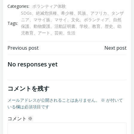
Categories:
ボランティア体験
SDGs、絶滅危惧種、希少種、民族、アフリカ、タンザ
ニア、マサイ族、マサイ、文化、ボランティア、自然
Tags:
保護、動物愛護、活動証明書、学校、教育、歴史、幼
児教育、アート、芸術、生活
Post
Post
Previous post
Next post
navigation
navigation
No responses yet
コメントを残す
メールアドレスが公開されることはありません。
※
が付いて
いる欄は必須項目です
コメント
※