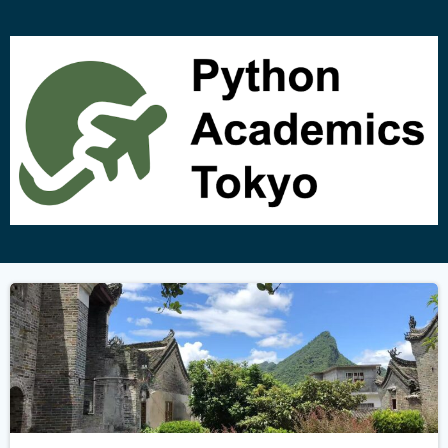
コ
ン
テ
ン
ツ
へ
ス
キ
ッ
プ