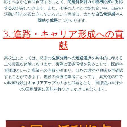
応すべきかを自問自答することで、
問題解決能力
や
臨機応変に対応
する力
が身につきます。また、地域の人々との触れ合いや、自身の
活動が誰かの役に立っているという実感は、大きな
自己肯定感
や
人
間的な成長
につながります。
3. 進路・キャリア形成への貢
献
高校生にとっては、将来の
医療分野への進路選択
を具体的に考える
上で貴重な体験となります。実際に医療現場を見ることで、医師や
看護師といった職業への理解が深まり、自身の適性や興味を再確認
することができます。現役の医療従事者にとっては、異文化の中で
の医療経験は
キャリアアップ
の大きな武器となり、国際協力や海外
での医療活動に興味を持つきっかけにもなります。