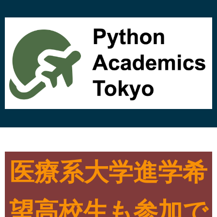
コ
ン
テ
ン
ツ
へ
ス
キ
ッ
プ
医療系大学進学希
望高校生も参加で