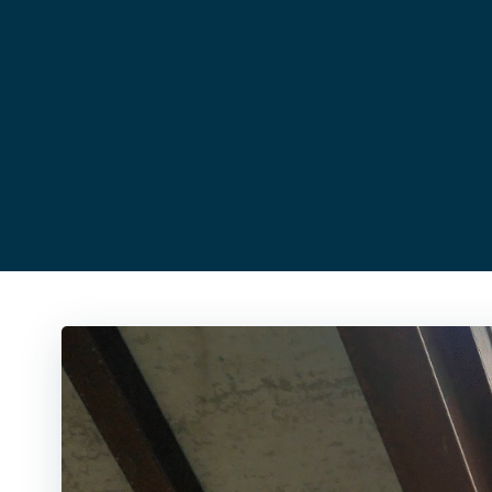
コ
ン
テ
ン
ツ
へ
ス
キ
ッ
プ