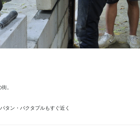
の街。
パタン・バクタプルもすぐ近く
！