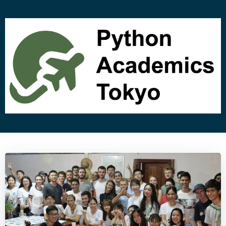
コ
ン
テ
ン
ツ
へ
ス
キ
ッ
プ