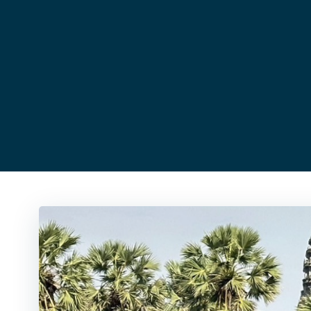
コ
ン
テ
ン
ツ
へ
ス
キ
ッ
プ