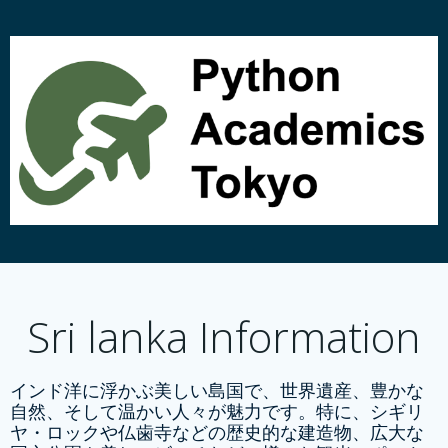
コ
ン
テ
ン
ツ
へ
ス
キ
ッ
プ
Sri lanka Information
インド洋に浮かぶ美しい島国で、世界遺産、豊かな
自然、そして温かい人々が魅力です。特に、シギリ
ヤ・ロックや仏歯寺などの歴史的な建造物、広大な