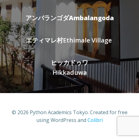
アンバランゴダAmbalangoda
エティマレ村Ethimale Village
ヒッカドゥワ
Hikkaduwa
© 2026 Python Academics Tokyo. Created for free
using WordPress and
Colibri