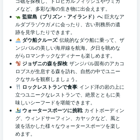
ゴ礁を探検し、トロピカルフィッシュやウミガ
メなど、多彩な海の生き物に出会えます。
監獄島（プリズン・アイランド）へ
: 巨大なア
ルダブラゾウガメに会ったり、古い刑務所の遺
跡を見学したりできます。
ダウ船クルーズ
: 伝統的なダウ船に乗って、ザ
ンジバルの美しい海岸線を航海。夕日を眺めな
がらロマンチックなディナーも楽しめます。
ジョザニの森を探検
: ザンジバル固有のアカコ
ロブスが生息する森を訪れ、自然の中でユニー
クなサルを観察しましょう。
ロックレストランで食事
: インド洋の岩の上に
立つユニークなレストランで、絶景とともに美
味しいシーフードを堪能できます。
ウォータースポーツに挑戦
: カイトボーディン
グ、ウィンドサーフィン、カヤックなど、風と
波を活かした様々なウォータースポーツを楽し
めます。