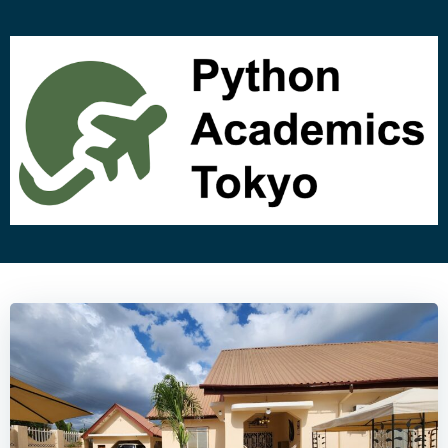
コ
ン
テ
ン
ツ
へ
ス
キ
ッ
プ