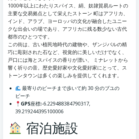
1000年以上にわたりスパイス、絹、奴隷貿易ルートの
主要な交易拠点として栄えたストーン 町はアフリカ、
インド、アラブ、ヨーロッパの文化が融合したユニー
クな出会いの場であり、アフリカに残る数少ない古代
都市のひとつです。
この街は、古い植民地時代の建物や、ザンジバルの精
巧に彫刻された石など、視覚的に美しいだけでなく、
戸口には海とスパイスの香りが漂い、 ミナレットから
響く祈りの音。歴史愛好家や文化愛好家にとって、ス
トーンタウンは多くの楽しみを提供してくれます。
最寄りのビーチまで歩いて約 30 分のブユの
ビーチ
GPS
座標
:
-6.229488384790317,
39.219244395100006
宿泊施設