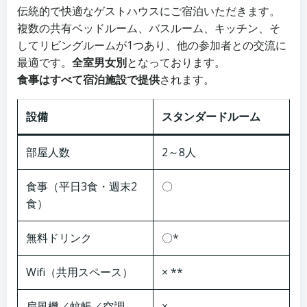
伝統的で快適なゲストハウスにご宿泊いただきます。
複数の共有ベッドルーム、バスルーム、キッチン、そ
してリビングルームが1つあり、他の参加者との交流に
最適です。
全室男女別
となっております。
食事はすべて宿泊施設で提供
されます。
設備
スタンダードルーム
部屋人数
2～8人
食事（平日3食・週末2
〇
食）
無料ドリンク
〇*
Wifi（共用スペース）
× **
扇風機／蚊帳／空調
×