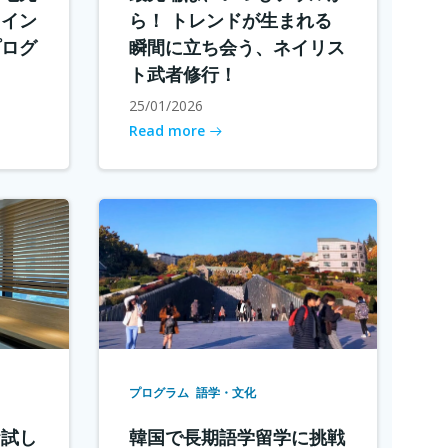
メイン
ら！ トレンドが生まれる
プログ
瞬間に立ち会う、ネイリス
ト武者修行！
25/01/2026
Read more
プログラム
語学・文化
お試し
韓国で長期語学留学に挑戦