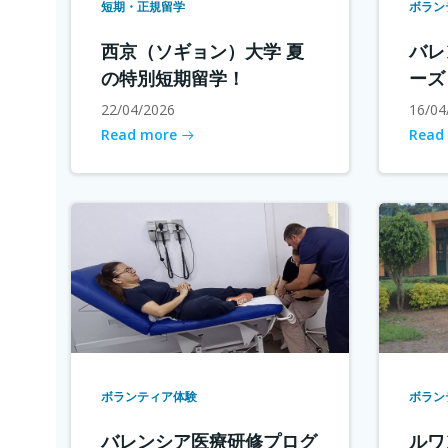
短期・正規留学
ボラン
西京（ソギョン）大学 夏
バレ
の特別短期留学！
ーズ
22/04/2026
16/04
Read more
Read
ボランティア体験
ボラン
バレンシア医療研修プログ
ルワ