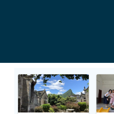
コ
ン
テ
ン
ツ
へ
ス
キ
ッ
プ