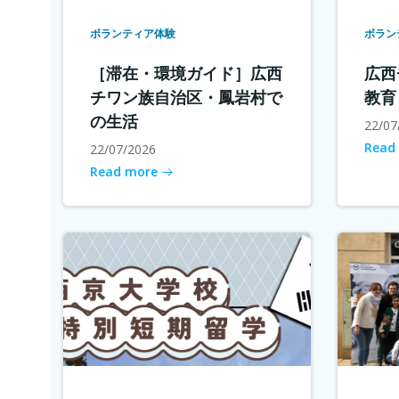
ボランティア体験
ボラン
［滞在・環境ガイド］広西
広西
チワン族自治区・鳳岩村で
教育
の生活
22/07
Read
22/07/2026
Read more