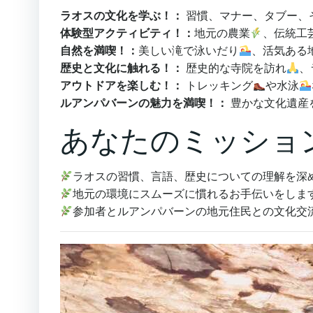
ラオスの文化を学ぶ！：
習慣、マナー、タブー、
体験型アクティビティ！：
地元の農業
、伝統工
自然を満喫！：
美しい滝で泳いだり
、活気ある
歴史と文化に触れる！：
歴史的な寺院を訪れ
、
アウトドアを楽しむ！：
トレッキング
や水泳
ルアンパバーンの魅力を満喫！：
豊かな文化遺産
あなたのミッショ
ラオスの習慣、言語、歴史についての理解を深
地元の環境にスムーズに慣れるお手伝いをしま
参加者とルアンパバーンの地元住民との文化交