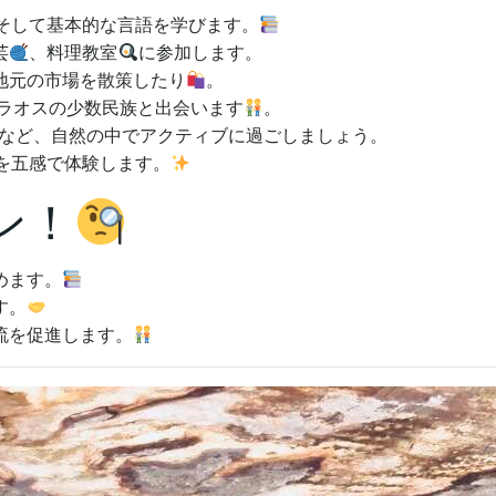
そして基本的な言語を学びます。
芸
、料理教室
に参加します。
地元の市場を散策したり
。
ラオスの少数民族と出会います
。
など、自然の中でアクティブに過ごしましょう。
を五感で体験します。
ン！
めます。
す。
流を促進します。