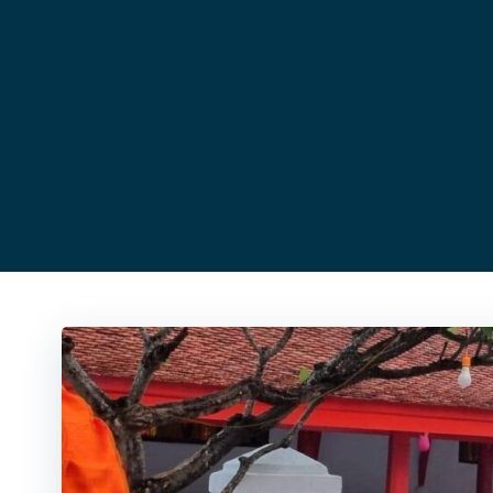
コ
ン
テ
ン
ツ
へ
ス
キ
ッ
プ