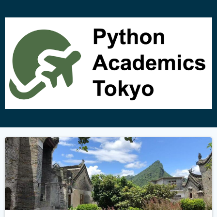
コ
ン
テ
ン
ツ
へ
ス
キ
ッ
プ