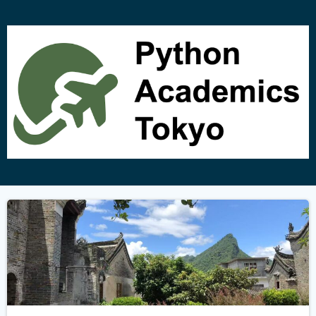
コ
ン
テ
ン
ツ
へ
ス
キ
ッ
プ