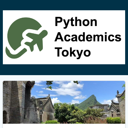
コ
ン
テ
ン
ツ
へ
ス
キ
ッ
プ