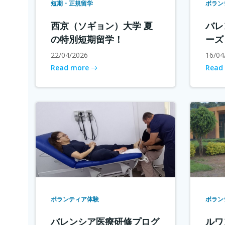
短期・正規留学
ボラン
西京（ソギョン）大学 夏
バレ
の特別短期留学！
ーズ
22/04/2026
16/04
Read more
Read
ボランティア体験
ボラン
バレンシア医療研修プログ
ルワ