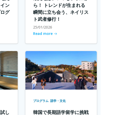
メイン
ら！ トレンドが生まれる
プログ
瞬間に立ち会う、ネイリス
ト武者修行！
25/01/2026
Read more
プログラム
語学・文化
お試し
韓国で長期語学留学に挑戦