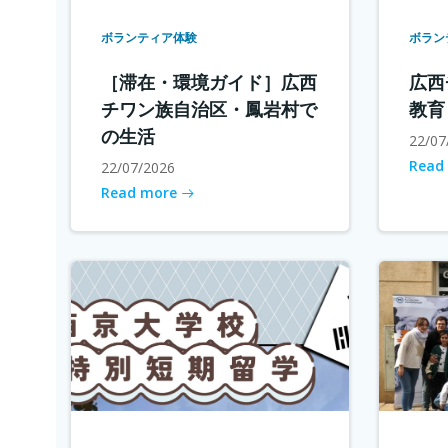
ボランティア体験
ボラン
［滞在・環境ガイド］広西
広西
チワン族自治区・鳳岩村で
教育
の生活
22/07
Read
22/07/2026
Read more