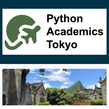
コ
ン
テ
ン
ツ
へ
ス
キ
ッ
プ